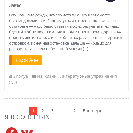
Занос
В ту ночь лил дождь, начало лета в наших краях часто
бывает дождливым. Ранним утром я привычно стояла на
остановке — надо было отвезти в офис результаты ночных
бдений в обнимку с компьютером и принтером. Дорога в 4
полосы, две из города и две обратно, разделенные широким
островком, конечная остановка, дальше — кольцо для
разворота и за ним небольшой массив […]
Подробнее
Shonya
Из жизни
,
Литературные упражнения
0
Навигация
по
1
2
3
…
12
Вперед »
записям
Я В СОЦСЕТЯХ
Facebook
VK