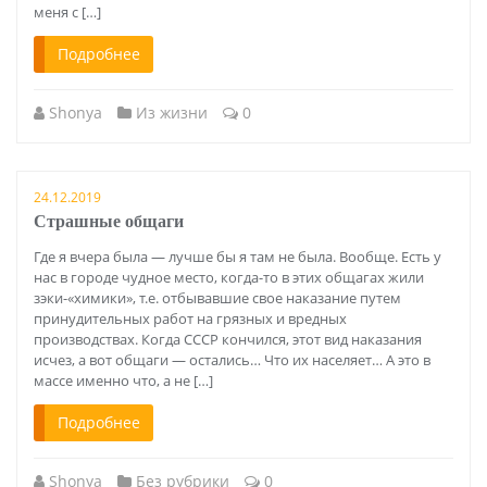
меня с […]
Подробнее
Shonya
Из жизни
0
24.12.2019
Страшные общаги
Где я вчера была — лучше бы я там не была. Вообще. Есть у
нас в городе чудное место, когда-то в этих общагах жили
зэки-«химики», т.е. отбывавшие свое наказание путем
принудительных работ на грязных и вредных
производствах. Когда СССР кончился, этот вид наказания
исчез, а вот общаги — остались… Что их населяет… А это в
массе именно что, а не […]
Подробнее
Shonya
Без рубрики
0