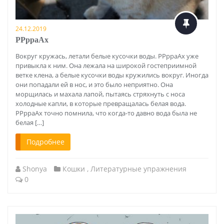
24.12.2019
РРрраАх
Вокруг кружась, летали белые кусочки воды. РРрраАх уже
привыкла к ним. Она лежала на широкой гостеприимной
ветке клена, а белые кусочки воды кружились вокруг. Иногда
они попадали ей в нос, и это было неприятно. Она
морщилась и махала лапой, пытаясь стряхнуть с носа
холодные капли, в которые превращалась белая вода.
РРрраАх точно помнила, что когда-то давно вода была не
белая […]
Подробнее
Shonya
Кошки
,
Литературные упражнения
0