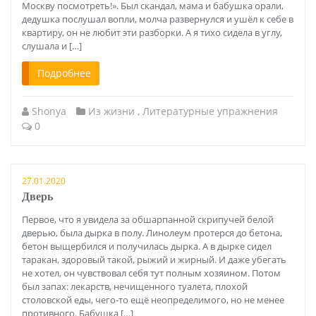
Москву посмотреть!». Был скандал, мама и бабушка орали,
дедушка послушал вопли, молча развернулся и ушёл к себе в
квартиру, он не любит эти разборки. А я тихо сидела в углу,
слушала и […]
Подробнее
Shonya
Из жизни
,
Литературные упражнения
0
27.01.2020
Дверь
Первое, что я увидела за обшарпанной скрипучей белой
дверью, была дырка в полу. Линолеум протерся до бетона,
бетон выщербился и получилась дырка. А в дырке сидел
таракан, здоровый такой, рыжий и жирный. И даже убегать
не хотел, он чувствовал себя тут полным хозяином. Потом
был запах: лекарств, нечищенного туалета, плохой
столовской еды, чего-то ещё неопределимого, но не менее
противного. Бабушка […]