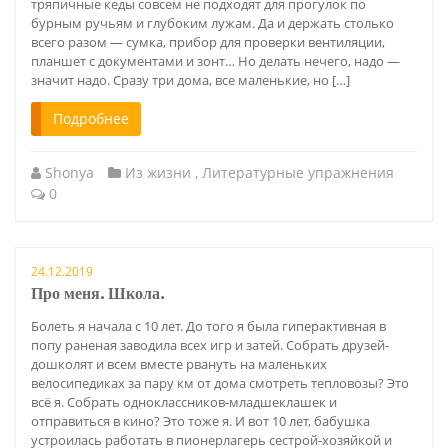
тряпичные кеды совсем не подходят для прогулок по
бурным ручьям и глубоким лужам. Да и держать столько
всего разом — сумка, прибор для проверки вентиляции,
планшет с документами и зонт… Но делать нечего, надо —
значит надо. Сразу три дома, все маленькие, но […]
Подробнее
Shonya
Из жизни
,
Литературные упражнения
0
24.12.2019
Про меня. Школа.
Болеть я начала с 10 лет. До того я была гиперактивная в
попу раненая заводила всех игр и затей. Собрать друзей-
дошколят и всем вместе рвануть на маленьких
велосипедиках за пару км от дома смотреть тепловозы? Это
всё я. Собрать одноклассников-младшеклашек и
отправиться в кино? Это тоже я. И вот 10 лет, бабушка
устроилась работать в пионерлагерь сестрой-хозяйкой и