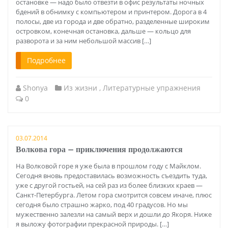
остановке — надо было отвезти в офис результаты ночных
бдений в обнимку с компьютером и принтером. Дорога в 4
полосы, две из города и две обратно, разделенные широким
островком, конечная остановка, дальше — кольцо для
разворота и за ним небольшой массив […]
Подробнее
Shonya
Из жизни
,
Литературные упражнения
0
03.07.2014
Волкова гора — приключения продолжаются
На Волковой горе я уже была в прошлом году с Майклом.
Сегодня вновь предоставилась возможность съездить туда,
уже с другой гостьей, на сей раз из более близких краев —
Санкт-Петербурга. Летом гора смотрится совсем иначе, плюс
сегодня было страшно жарко, под 40 градусов. Но мы
мужественно залезли на самый верх и дошли до Якоря. Ниже
я выложу фотографии прекрасной природы. […]