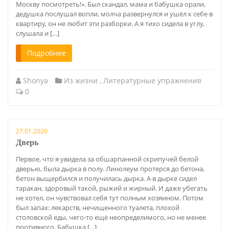
Москву посмотреть!». Был скандал, мама и бабушка орали,
дедушка послушал вопли, молча развернулся и ушёл к себе в
квартиру, он не любит эти разборки. А я тихо сидела в углу,
слушала и […]
Подробнее
Shonya
Из жизни
,
Литературные упражнения
0
27.01.2020
Дверь
Первое, что я увидела за обшарпанной скрипучей белой
дверью, была дырка в полу. Линолеум протерся до бетона,
бетон выщербился и получилась дырка. А в дырке сидел
таракан, здоровый такой, рыжий и жирный. И даже убегать
не хотел, он чувствовал себя тут полным хозяином. Потом
был запах: лекарств, нечищенного туалета, плохой
столовской еды, чего-то ещё неопределимого, но не менее
противного. Бабушка […]