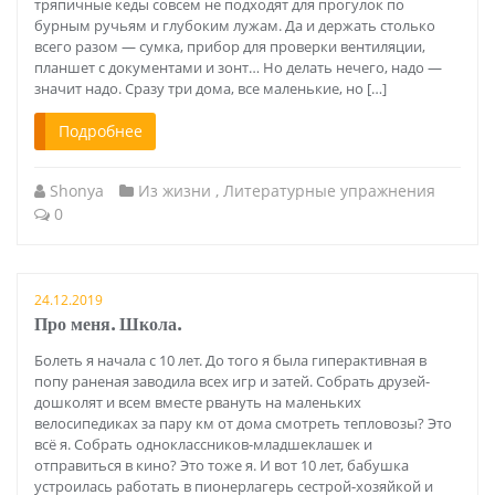
тряпичные кеды совсем не подходят для прогулок по
бурным ручьям и глубоким лужам. Да и держать столько
всего разом — сумка, прибор для проверки вентиляции,
планшет с документами и зонт… Но делать нечего, надо —
значит надо. Сразу три дома, все маленькие, но […]
Подробнее
Shonya
Из жизни
,
Литературные упражнения
0
24.12.2019
Про меня. Школа.
Болеть я начала с 10 лет. До того я была гиперактивная в
попу раненая заводила всех игр и затей. Собрать друзей-
дошколят и всем вместе рвануть на маленьких
велосипедиках за пару км от дома смотреть тепловозы? Это
всё я. Собрать одноклассников-младшеклашек и
отправиться в кино? Это тоже я. И вот 10 лет, бабушка
устроилась работать в пионерлагерь сестрой-хозяйкой и