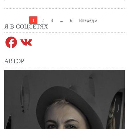
Навигация
по
1
2
3
…
6
Вперед »
записям
Я В СОЦСЕТЯХ
Facebook
VK
АВТОР