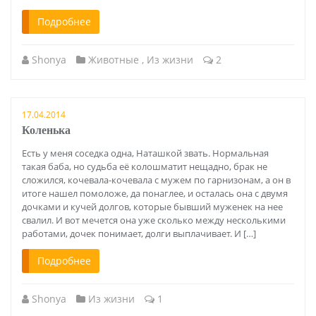
Подробнее
Shonya
Животные
,
Из жизни
2
17.04.2014
Коленька
Есть у меня соседка одна, Наташкой звать. Нормальная
такая баба, но судьба её колошматит нещадно, брак не
сложился, кочевала-кочевала с мужем по гарнизонам, а он в
итоге нашел помоложе, да понаглее, и осталась она с двумя
дочками и кучей долгов, которые бывший муженек на нее
свалил. И вот мечется она уже сколько между несколькими
работами, дочек понимает, долги выплачивает. И […]
Подробнее
Shonya
Из жизни
1