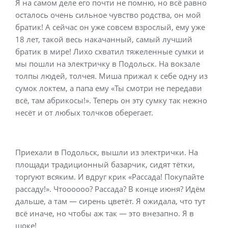
Я на самом деле его почти не помню, но всё равно
осталось очень сильное чувство родства, он мой
братик! А сейчас он уже совсем взрослый, ему уже
18 лет, такой весь накачанный, самый лучший
братик в мире! Лихо схватил тяжеленные сумки и
мы пошли на электричку в Подольск. На вокзале
толпы людей, толчея. Миша прижал к себе одну из
сумок локтем, а папа ему «Ты смотри не передави
всё, там абрикосы!». Теперь он эту сумку так нежно
несёт и от любых толчков оберегает.
Приехали в Подольск, вышли из электрички. На
площади традиционный базарчик, сидят тётки,
торгуют всяким. И вдруг крик «Рассада! Покупайте
рассаду!». Чтоооооо? Рассада? В конце июня? Идём
дальше, а там — сирень цветёт. Я ожидала, что тут
всё иначе, но чтобы аж так — это внезапно. Я в
шоке!