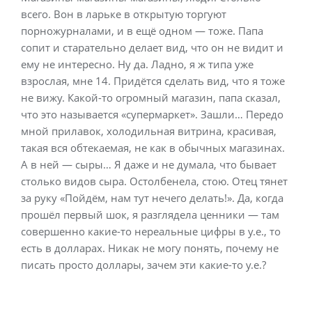
всего. Вон в ларьке в открытую торгуют
порножурналами, и в ещё одном — тоже. Папа
сопит и старательно делает вид, что он не видит и
ему не интересно. Ну да. Ладно, я ж типа уже
взрослая, мне 14. Придётся сделать вид, что я тоже
не вижу. Какой-то огромный магазин, папа сказал,
что это называется «супермаркет». Зашли… Передо
мной прилавок, холодильная витрина, красивая,
такая вся обтекаемая, не как в обычных магазинах.
А в ней — сыры… Я даже и не думала, что бывает
столько видов сыра. Остолбенела, стою. Отец тянет
за руку «Пойдём, нам тут нечего делать!». Да, когда
прошёл первый шок, я разглядела ценники — там
совершенно какие-то нереальные цифры в у.е., то
есть в долларах. Никак не могу понять, почему не
писать просто доллары, зачем эти какие-то у.е.?