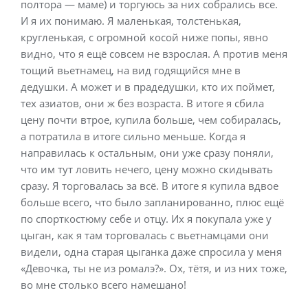
полтора — маме) и торгуюсь за них собрались все.
И я их понимаю. Я маленькая, толстенькая,
кругленькая, с огромной косой ниже попы, явно
видно, что я ещё совсем не взрослая. А против меня
тощий вьетнамец, на вид годящийся мне в
дедушки. А может и в прадедушки, кто их поймет,
тех азиатов, они ж без возраста. В итоге я сбила
цену почти втрое, купила больше, чем собиралась,
а потратила в итоге сильно меньше. Когда я
направилась к остальным, они уже сразу поняли,
что им тут ловить нечего, цену можно скидывать
сразу. Я торговалась за всё. В итоге я купила вдвое
больше всего, что было запланированно, плюс ещё
по спорткостюму себе и отцу. Их я покупала уже у
цыган, как я там торговалась с вьетнамцами они
видели, одна старая цыганка даже спросила у меня
«Девочка, ты не из ромалэ?». Ох, тётя, и из них тоже,
во мне столько всего намешано!