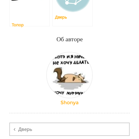
Дверь
Топор
Об авторе
Shonya
Навигация
по
Дверь
записям