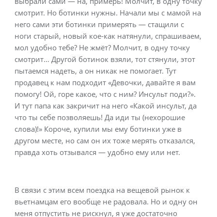
выбрали сами — на, примерь! Молчит, в одну точку
смотрит. Но ботинки нужны. Начали мы с мамой на
него сами эти ботинки примерять — стащили с
ноги старый, новый кое-как натянули, спрашиваем,
мол удобно тебе? Не жмёт? Молчит, в одну точку
смотрит… Другой ботинок взяли, тот стянули, этот
пытаемся надеть, а он никак не помогает. Тут
продавец к нам подходит «Девочки, давайте я вам
помогу! Ой, горе какое, что с ним? Инсульт поди?».
И тут папа как закричит на него «Какой инсульт, да
что ты себе позволяешь! Да иди ты (нехорошие
слова)!» Короче, купили мы ему ботинки уже в
другом месте, но сам он их тоже мерять отказался,
правда хоть отзывался — удобно ему или нет.
В связи с этим всем поездка на вещевой рынок к
вьетнамцам его вообще не радовала. Но и одну он
меня отпустить не рискнул, я уже достаточно