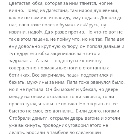
цветастая юбка, которая за ним тянется, ног не
видно. Поезд из Дагестана, там народ душевный,
как же не помочь инвалиду, ему подают. Дополз до
нас, папа тоже полез в бумажник «Ирусь, ну
извини, надо!». Да я разве против. Но что-то вот не
так в этом пацане, не пойму что, но не так. Папа дал
ему довольно крупную купюру, он пополз дальше и
тут вдруг его юбка зацепилась за что-то и
задралась… А там — подогнутые к животу
совершенно нормальные ноги в стоптанных
ботинках. Все закричали, пацан подхватился и
бежать, мужчины за ним. Папа тоже рванулся было,
но я не пустила. Он бы может и убежал, но дверь
между вагонами оказалась то ли закрыта, то ли
просто тугая, я так и не поняла. Но открыть он её
быстро не смог, его догнали… Били долго, ногами.
Отобрали деньги, открыли дверь вагона и хотели
уже выкинуть, проводник уговорил этого не
делать. Бросили в тамбуре до следующей