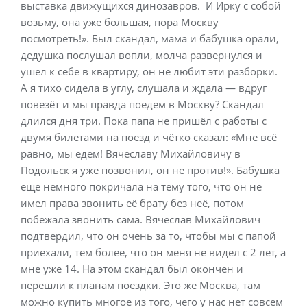
выставка движущихся динозавров. И Ирку с собой
возьму, она уже большая, пора Москву
посмотреть!». Был скандал, мама и бабушка орали,
дедушка послушал вопли, молча развернулся и
ушёл к себе в квартиру, он не любит эти разборки.
А я тихо сидела в углу, слушала и ждала — вдруг
повезёт и мы правда поедем в Москву? Скандал
длился дня три. Пока папа не пришёл с работы с
двумя билетами на поезд и чётко сказал: «Мне всё
равно, мы едем! Вячеславу Михайловичу в
Подольск я уже позвонил, он не против!». Бабушка
ещё немного покричала на тему того, что он не
имел права звонить её брату без неё, потом
побежала звонить сама. Вячеслав Михайлович
подтвердил, что он очень за то, чтобы мы с папой
приехали, тем более, что он меня не видел с 2 лет, а
мне уже 14. На этом скандал был окончен и
перешли к планам поездки. Это же Москва, там
можно купить многое из того, чего у нас нет совсем