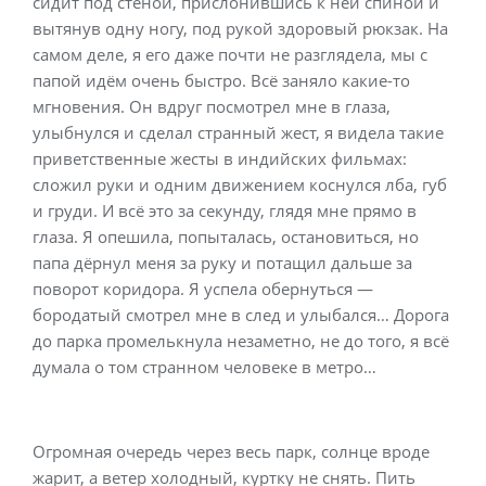
сидит под стеной, прислонившись к ней спиной и
вытянув одну ногу, под рукой здоровый рюкзак. На
самом деле, я его даже почти не разглядела, мы с
папой идём очень быстро. Всё заняло какие-то
мгновения. Он вдруг посмотрел мне в глаза,
улыбнулся и сделал странный жест, я видела такие
приветственные жесты в индийских фильмах:
сложил руки и одним движением коснулся лба, губ
и груди. И всё это за секунду, глядя мне прямо в
глаза. Я опешила, попыталась, остановиться, но
папа дёрнул меня за руку и потащил дальше за
поворот коридора. Я успела обернуться —
бородатый смотрел мне в след и улыбался… Дорога
до парка промелькнула незаметно, не до того, я всё
думала о том странном человеке в метро…
Огромная очередь через весь парк, солнце вроде
жарит, а ветер холодный, куртку не снять. Пить