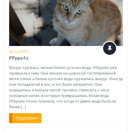
24.12.2019
РРрраАх
Вокруг кружась, летали белые кусочки воды. РРрраАх уже
привыкла к ним. Она лежала на широкой гостеприимной
ветке клена, а белые кусочки воды кружились вокруг. Иногда
они попадали ей в нос, и это было неприятно. Она
морщилась и махала лапой, пытаясь стряхнуть с носа
холодные капли, в которые превращалась белая вода.
РРрраАх точно помнила, что когда-то давно вода была не
белая […]
Подробнее