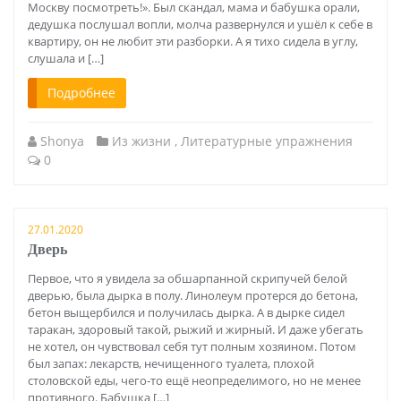
Москву посмотреть!». Был скандал, мама и бабушка орали,
дедушка послушал вопли, молча развернулся и ушёл к себе в
квартиру, он не любит эти разборки. А я тихо сидела в углу,
слушала и […]
Подробнее
Shonya
Из жизни
,
Литературные упражнения
0
27.01.2020
Дверь
Первое, что я увидела за обшарпанной скрипучей белой
дверью, была дырка в полу. Линолеум протерся до бетона,
бетон выщербился и получилась дырка. А в дырке сидел
таракан, здоровый такой, рыжий и жирный. И даже убегать
не хотел, он чувствовал себя тут полным хозяином. Потом
был запах: лекарств, нечищенного туалета, плохой
столовской еды, чего-то ещё неопределимого, но не менее
противного. Бабушка […]