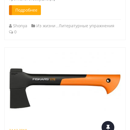
Подробнее
Shonya
Из жизни
,
Литературные упражнения
0