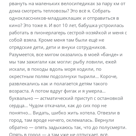
рвануть на маленьких велосипедиках за пару км от
дома смотреть тепловозы? Это всё я. Собрать
одноклассников-младшеклашек и отправиться в
кино? Это тоже я. И вот 10 лет, бабушка устроилась
работать в пионерлагерь сестрой-хозяйкой и меня с
собой взяла. Кроме меня там были ещё не
отрядские дети, дети и внуки сотрудников.
Разумеется, все мигом оказались в моей «банде» и
мы там зажигали как могли: рыбу ловили, ежей
искали, в походы вдоль моря ходили, по
окрестным полям подсолнухи тырили… Короче,
развлекались как и полагается детям такого
возраста. А потом вдруг фигак и я умерла…
буквально — астматический приступ с остановкой
сердца… Чудом откачали, как до сих пор не
понятно… Видать, шибко жить хотела. Отвезли в
город, там вроде ничего, оклемалась. Вернули
обратно — опять задыхаюсь так, что до полусмерти.
Опять в город — а там уже не отпускает, всё,