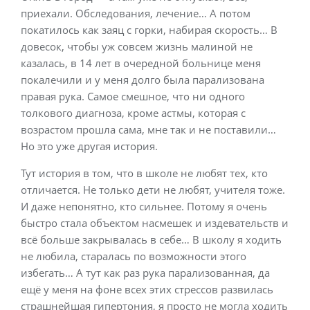
приехали. Обследования, лечение… А потом
покатилось как заяц с горки, набирая скорость… В
довесок, чтобы уж совсем жизнь малиной не
казалась, в 14 лет в очередной больнице меня
покалечили и у меня долго была парализована
правая рука. Самое смешное, что ни одного
толкового диагноза, кроме астмы, которая с
возрастом прошла сама, мне так и не поставили…
Но это уже другая история.
Тут история в том, что в школе не любят тех, кто
отличается. Не только дети не любят, учителя тоже.
И даже непонятно, кто сильнее. Потому я очень
быстро стала объектом насмешек и издевательств и
всё больше закрывалась в себе… В школу я ходить
не любила, старалась по возможности этого
избегать… А тут как раз рука парализованная, да
ещё у меня на фоне всех этих стрессов развилась
страшнейшая гипертония, я просто не могла ходить