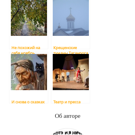
Не похожий на
Крещенские
себя ноябрь
туманы Таганрога
И снова о сказках
Театр и пресса
Об авторе