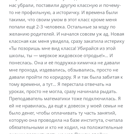
нас убрали, поставили другую классную и почему-
то не профильную, а историчку. И времена были
такими, что своим умом в этот класс кроме меня
попали ещё 2-3 человека. Остальные за мзду по
желанию родителей. И начался совсем уж ад. Новая
классная как меня увидела, сразу закатила истерику
«Ты позоришь мне вид класса! Убирайся из этой
школы, ты — мерзкое жидовское отродье!»… И
понеслась. Она и её подружка-химичка не давали
мне прохода, издевались, обзывались, просто не
давали пройти по коридору. Я и так была забитая к
тому времени, а тут… Я перестала отвечать на
уроках, просто не могла, сразу начинала рыдать.
Преподаватель математики тоже подключилась. Я
ей не нравилась, да ещё к довесок у моей семьи не
было денег, чтобы оплачивать ту часть занятий,
которую она проводила на базе института, считала
обязательными и кто не ходил, на положительные