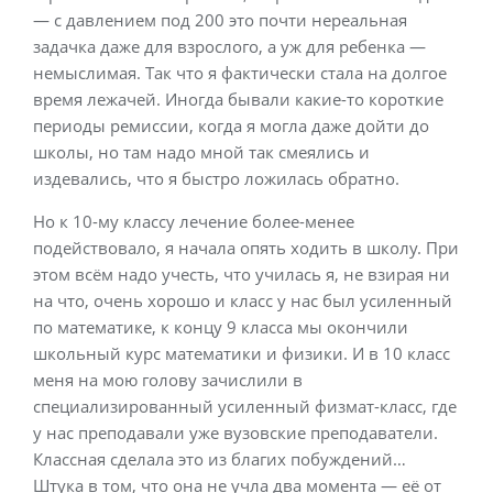
— с давлением под 200 это почти нереальная
задачка даже для взрослого, а уж для ребенка —
немыслимая. Так что я фактически стала на долгое
время лежачей. Иногда бывали какие-то короткие
периоды ремиссии, когда я могла даже дойти до
школы, но там надо мной так смеялись и
издевались, что я быстро ложилась обратно.
Но к 10-му классу лечение более-менее
подействовало, я начала опять ходить в школу. При
этом всём надо учесть, что училась я, не взирая ни
на что, очень хорошо и класс у нас был усиленный
по математике, к концу 9 класса мы окончили
школьный курс математики и физики. И в 10 класс
меня на мою голову зачислили в
специализированный усиленный физмат-класс, где
у нас преподавали уже вузовские преподаватели.
Классная сделала это из благих побуждений…
Штука в том, что она не учла два момента — её от