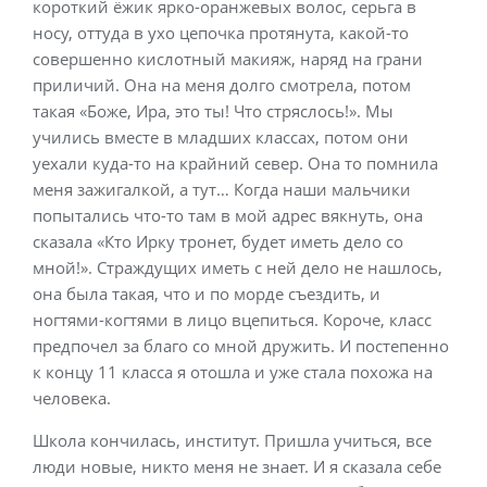
короткий ёжик ярко-оранжевых волос, серьга в
носу, оттуда в ухо цепочка протянута, какой-то
совершенно кислотный макияж, наряд на грани
приличий. Она на меня долго смотрела, потом
такая «Боже, Ира, это ты! Что стряслось!». Мы
учились вместе в младших классах, потом они
уехали куда-то на крайний север. Она то помнила
меня зажигалкой, а тут… Когда наши мальчики
попытались что-то там в мой адрес вякнуть, она
сказала «Кто Ирку тронет, будет иметь дело со
мной!». Страждущих иметь с ней дело не нашлось,
она была такая, что и по морде съездить, и
ногтями-когтями в лицо вцепиться. Короче, класс
предпочел за благо со мной дружить. И постепенно
к концу 11 класса я отошла и уже стала похожа на
человека.
Школа кончилась, институт. Пришла учиться, все
люди новые, никто меня не знает. И я сказала себе