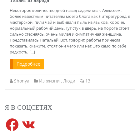
Талант из народа
Некоторое количество дней назад сидели мы с Алексеем,
более известным читателям моего блога как Литературоед, в
мастерской, пили чай и выбивали пыль из языков. Короче,
нормальный рабочий день. Тут стук в дверь, на пороге стоит
сильно стесняясь, очень милая и симпатичная женщина.
Представилась Натальей. Вот, говорит, работы принесла
показать, скажите, стоят они чего или нет. Это само по себе
редкость, […]
Подробнее
Shonya
Из жизни
,
Люди
13
Я В СОЦСЕТЯХ
Facebook
VK