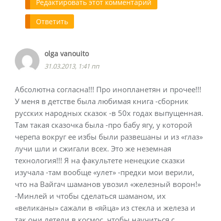
Редактировать этот комментарий
Ответить
olga vanouito
31.03.2013, 1:41 пп
Абсолютна согласна!!! Про инопланетян и прочее!!!
У меня в детстве была любимая книга -сборник
русских народных сказок -в 50х годах выпущенная.
Там такая сказочка была -про бабу ягу, у которой
черепа вокруг ее избы были развешаны и из «глаз»
лучи шли и сжигали всех. Это же неземная
технология!!! Я на факультете ненецкие сказки
изучала -там вообще «улет» -предки мои верили,
что на Вайгач шаманов увозил «железный ворон!»
-Минлей и чтобы сделаться шаманом, их
«великаны» сажали в «яйца» из стекла и железа и
так они летели в космос, чтобы научиться с