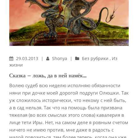
29.03.2013
|
Shonya
|
Без рубрики
,
Из
жизни
Сказка — ложь, да в ней намёк…
Волею судеб всю неделю исполняю обязанности
няни при дочке моей дорогой подруги Олюшки. Так
уж сложилось исторически, что некому с ней быть,
а в сад нельзя. Так что на помощь была призвана
тяжелая (во всех смыслах этого слова) кавалерия в
лице тети Иры. Нет, на самом деле я ровным счетом
ничего не имею против, мне даже в радость с
малой повозиться, тем более теперь, когда она уже