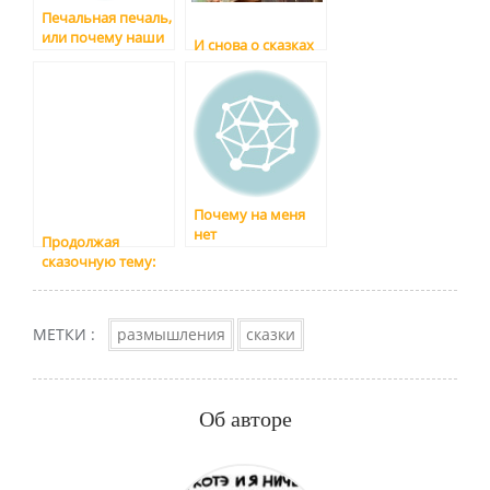
Печальная печаль,
или почему наши
И снова о сказках
школьники не
знают
элементарных
вещей
Почему на меня
нет
Продолжая
литературоведа (и
сказочную тему:
прочих
конь или не конь?
хороводоводоведов
тоже)
МЕТКИ :
размышления
сказки
Об авторе