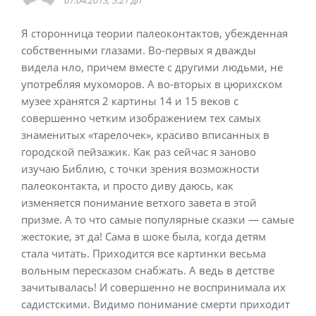
07.04.2013, 5:21 дп
Я сторонница теории палеоконтактов, убежденная
собственными глазами. Во-первых я дважды
видела нло, причем вместе с другими людьми, не
употребляя мухоморов. А во-вторых в цюрихском
музее хранятся 2 картины 14 и 15 веков с
совершенно четким изображением тех самых
знаменитых «тарелочек», красиво вписанных в
городской пейзажик. Как раз сейчас я заново
изучаю Библию, с точки зрения возможности
палеоконтакта, и просто диву даюсь, как
изменяется понимание ветхого завета в этой
призме. А то что самые популярные сказки — самые
жестокие, эт да! Сама в шоке была, когда детям
стала читать. Приходится все картинки весьма
вольным пересказом снабжать. А ведь в детстве
зачитывалась! И совершенно не воспринимала их
садистскими. Видимо понимание смерти приходит