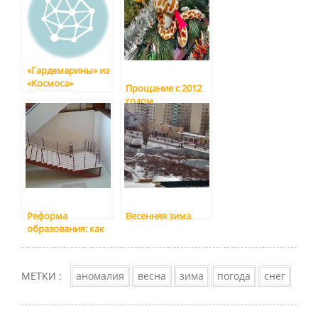
«Гардемарины» из
«Космоса»
Прощание с 2012
годом
Реформа
Весенняя зима
образования: как
страшно жить
МЕТКИ :
аномалия
весна
зима
погода
снег