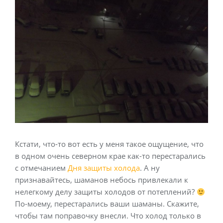
Кстати, что-то вот есть у меня такое ощущение, что
в одном очень северном крае как-то перестарались
с отмечанием
Дня защиты холода
. А ну
признавайтесь, шаманов небось привлекали к
нелегкому делу защиты холодов от потеплений?
По-моему, перестарались ваши шаманы. Скажите,
чтобы там поправочку внесли. Что холод только в