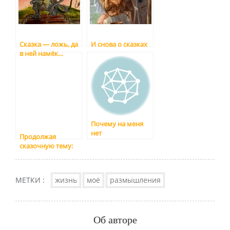
Сказка — ложь, да
И снова о сказках
в ней намёк…
Почему на меня
нет
Продолжая
литературоведа (и
сказочную тему:
прочих
конь или не конь?
хороводоводоведов
тоже)
МЕТКИ :
жизнь
моё
размышления
Об авторе