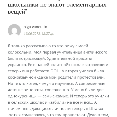
школьники не знают элементарных
вещей
”
olga vanouito
16.06.2013, 12:22 дп
Я только рассказываю то что вижу с моей
колокольни. Моя первая учительница английского
была потрясающей. Удивительной красоты
украинка. Ее в нашей «элитной» школе затравили и
теперь она работаетв ООН. А вторая училка была
косноязычной -даже мои родители протестовали.
Но те кто хотел, чему-то научился. А современные
дети не виноваты, совершенно. У меня были две
однокурсницы — самые-самые. И теперь это училки
в сельских школах и «забили» на все и вся… А
ничем невыдающиеся личности теперь в Штатах
-хотя я сомневаюсь, что там процветают. Дело в том,