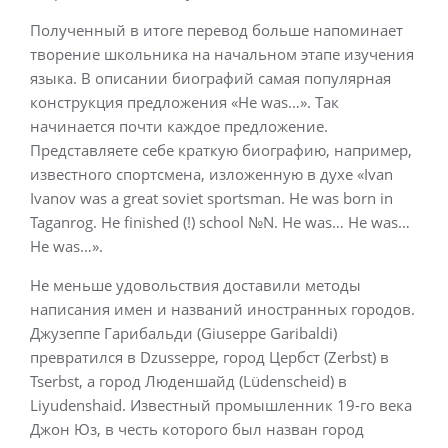
Полученный в итоге перевод больше напоминает
творение школьника на начальном этапе изучения
языка. В описании биографий самая популярная
конструкция предложения «He was…». Так
начинается почти каждое предложение.
Представляете себе краткую биографию, например,
известного спортсмена, изложенную в духе «Ivan
Ivanov was a great soviet sportsman. He was born in
Taganrog. He finished (!) school №N. He was… He was…
He was…».
Не меньше удовольствия доставили методы
написания имен и названий иностранных городов.
Джузеппе Гарибальди (Giuseppe Garibaldi)
превратился в Dzusseppe, город Цербст (Zerbst) в
Tserbst, а город Люденшайд (Lüdenscheid) в
Liyudenshaid. Известный промышленник 19-го века
Джон Юз, в честь которого был назван город