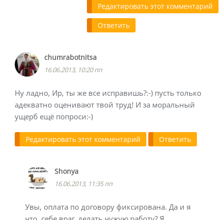
Редактировать этот комментарий
Ответить
chumrabotnitsa
16.06.2013, 10:20 пп
Ну ладно, Ир, ты же все исправишь?:-) пусть только
адекватно оценивают твой труд! И за моральный
ущерб ещё попроси:-)
Редактировать этот комментарий
Ответить
Shonya
16.06.2013, 11:35 пп
Увы, оплата по договору фиксирована. Да и я
что, себе враг, делать чужую работу? Я