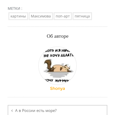
МЕТКИ :
картины
Максимова
поп-арт
пятница
Об авторе
Shonya
Навигация
по
А в России есть море?
записям