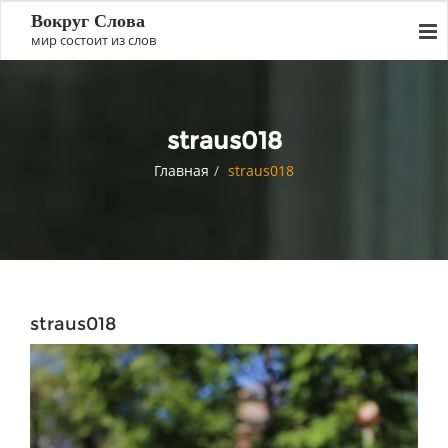
Вокруг Слова
мир состоит из слов
straus018
Главная
straus018
straus018