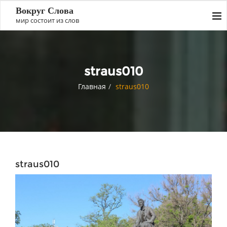
Вокруг Слова
мир состоит из слов
straus010
Главная
straus010
straus010