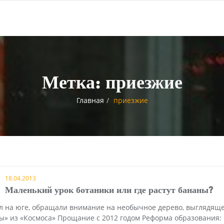
Метка:
приезжие
Главная
приезжие
18.04.2013
Маленький урок ботаники или где растут бананы?
ывал на юге, обращали внимание на необычное дерево, выглядящ
ы» из «Космоса» Прощание с 2012 годом Реформа образования: 