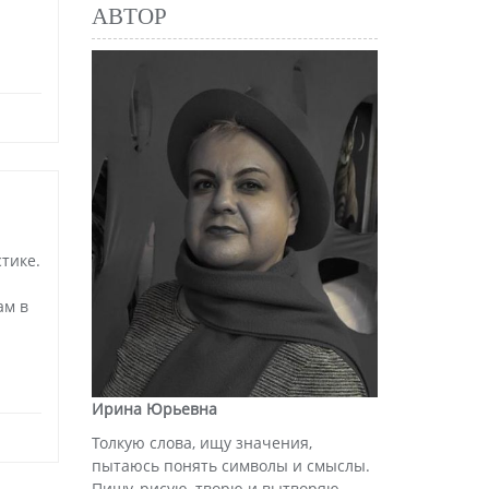
АВТОР
тике.
ам в
Ирина Юрьевна
Толкую слова, ищу значения,
пытаюсь понять символы и смыслы.
Пишу, рисую, творю и вытворяю.