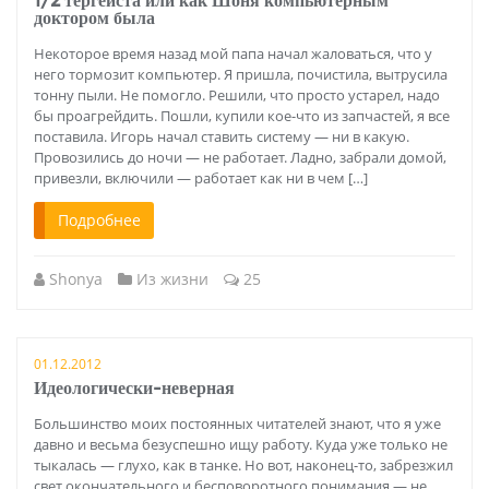
1/2 тергейста или как Шоня компьютерным
доктором была
Некоторое время назад мой папа начал жаловаться, что у
него тормозит компьютер. Я пришла, почистила, вытрусила
тонну пыли. Не помогло. Решили, что просто устарел, надо
бы проагрейдить. Пошли, купили кое-что из запчастей, я все
поставила. Игорь начал ставить систему — ни в какую.
Провозились до ночи — не работает. Ладно, забрали домой,
привезли, включили — работает как ни в чем […]
Подробнее
Shonya
Из жизни
25
01.12.2012
Идеологически-неверная
Большинство моих постоянных читателей знают, что я уже
давно и весьма безуспешно ищу работу. Куда уже только не
тыкалась — глухо, как в танке. Но вот, наконец-то, забрезжил
свет окончательного и бесповоротного понимания — не