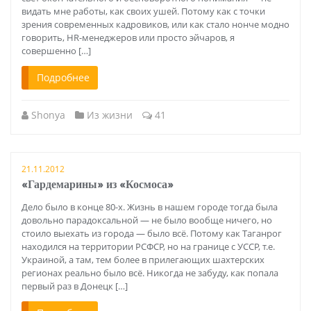
видать мне работы, как своих ушей. Потому как с точки
зрения современных кадровиков, или как стало нонче модно
говорить, HR-менеджеров или просто эйчаров, я
совершенно […]
Подробнее
Shonya
Из жизни
41
21.11.2012
«Гардемарины» из «Космоса»
Дело было в конце 80-х. Жизнь в нашем городе тогда была
довольно парадоксальной — не было вообще ничего, но
стоило выехать из города — было всё. Потому как Таганрог
находился на территории РСФСР, но на границе с УССР, т.е.
Украиной, а там, тем более в прилегающих шахтерских
регионах реально было всё. Никогда не забуду, как попала
первый раз в Донецк […]