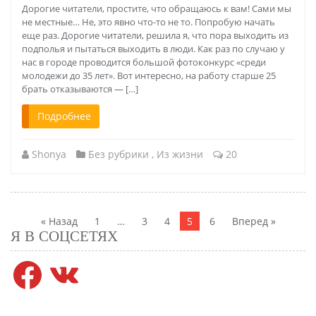
Дорогие читатели, простите, что обращаюсь к вам! Сами мы
не местные… Не, это явно что-то не то. Попробую начать
еще раз. Дорогие читатели, решила я, что пора выходить из
подполья и пытаться выходить в люди. Как раз по случаю у
нас в городе проводится большой фотоконкурс «среди
молодежи до 35 лет». Вот интересно, на работу старше 25
брать отказываются — […]
Подробнее
Shonya
Без рубрики
,
Из жизни
20
Навигация
по
« Назад
1
…
3
4
5
6
Вперед »
записям
Я В СОЦСЕТЯХ
Facebook
VK