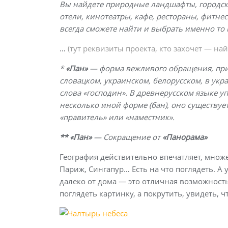
Вы найдете природные ландшафты, городски
отели, кинотеатры, кафе, рестораны, фитне
всегда сможете найти и выбрать именно то 
…
(тут реквизиты проекта, кто захочет — най
*
«Пан»
— форма вежливого обращения, прим
словацком, украинском, белорусском, в ук
слова «господин». В древнерусском языке уп
несколько иной форме (бан), оно существуе
«правитель» или «наместник».
** «Пан»
— Сокращение от
«Панорама»
География действительно впечатляет, множе
Париж, Сингапур… Есть на что поглядеть. А 
далеко от дома — это отличная возможност
поглядеть картинку, а покрутить, увидеть, ч