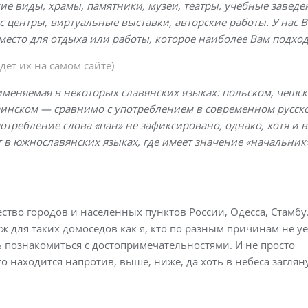
е виды, храмы, памятники, музеи, театры, учебные заведе
сс центры, виртуальные выставки, авторские работы. У нас 
место для отдыха или работы, которое наиболее Вам подход
дет их на самом сайте)
еняемая в некоторых славянских языках: польском, чешск
раинском — сравнимо с употреблением в современном русск
отребление слова «пан» не зафиксировано, однако, хотя и в
т в южнославянских языках, где имеет значение «начальник
ство городов и населенных пунктов России, Одесса, Стамбу
уж для таких домоседов как я, кто по разным причинам не у
ь познакомиться с достопримечательностями. И не просто
то находится напротив, выше, ниже, да хоть в небеса заглян