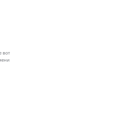
е вот
емени