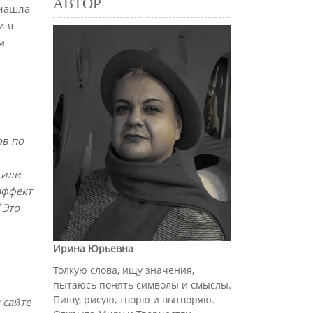
АВТОР
 нашла
и я
м
ов по
 или
эффект
Это
Ирина Юрьевна
Толкую слова, ищу значения,
пытаюсь понять символы и смыслы.
Пишу, рисую, творю и вытворяю.
 сайте