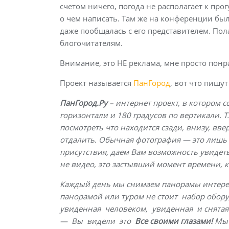
счетом ничего, погода не располагает к пр
о чем написать. Там же на конференции был
даже пообщалась с его представителем. Пол
блогочитателям.
Внимание, это НЕ реклама, мне просто понра
Проект называется
ПанГород
, вот что пишу
ПанГород.Ру
– интернет проект, в котором 
горизонтали и 180 градусов по вертикали. 
посмотреть что находится сзади, внизу, вве
отдалить. Обычная фотография — это лишь м
присутствия, даем Вам возможность увидеть
не видео, это застывший момент времени, 
Каждый день мы снимаем панорамы интерес
панорамой или туром не стоит набор обор
увиденная человеком, увиденная и снятая
— Вы видели это
Все
своими глазами!
Мы 