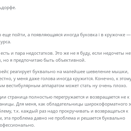
ьдорфе.
еще пойти, а появляющаяся иногда буковка i в кружочке —
урса.
 есть и пара недостатков. Это же не я буду, если недочеты не
и, но я предпочитаю быть объективной.
рфейс реагирует буквально на малейшее шевеление мышки,
стно, у меня даже голова иногда кружится. Конечно, к этом
ым вестибулярным аппаратом может стать ну очень плохо.
ии страница полностью перегружается и возвращается не к
траницы. Для меня, как обладательницы широкоформатного 
облему, т.к. каждый раз надо прокручивать и возвращаться к
, эта проблема давно не проблема и решается буквально
рофессионально.