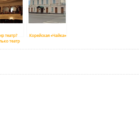
ир театр?
Корейская «Чайка»
лько театр
р?