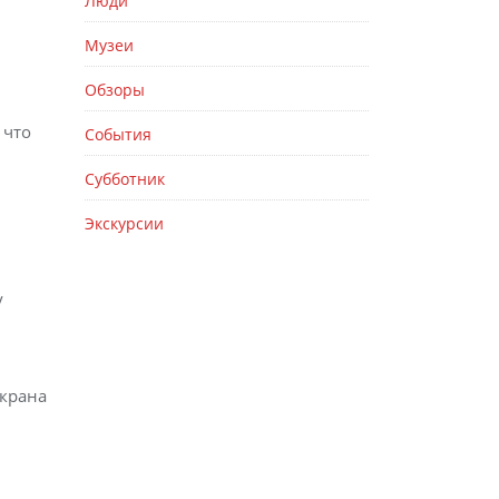
Люди
Музеи
Обзоры
 что
События
Субботник
Экскурсии
у
экрана