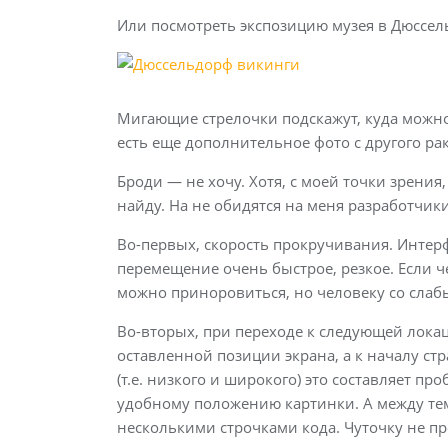
Или посмотреть экспозицию музея в Дюссел
Мигающие стрелочки подскажут, куда можно 
есть еще дополнительное фото с другого рак
Броди — не хочу. Хотя, с моей точки зрения,
найду. На не обидятся на меня разработчик
Во-первых, скорость прокручивания. Инте
перемещение очень быстрое, резкое. Если че
можно приноровиться, но человеку со слаб
Во-вторых, при переходе к следующей локац
оставленной позиции экрана, а к началу с
(т.е. низкого и широкого) это составляет пр
удобному положению картинки. А между тем
несколькими строчками кода. Чуточку не п