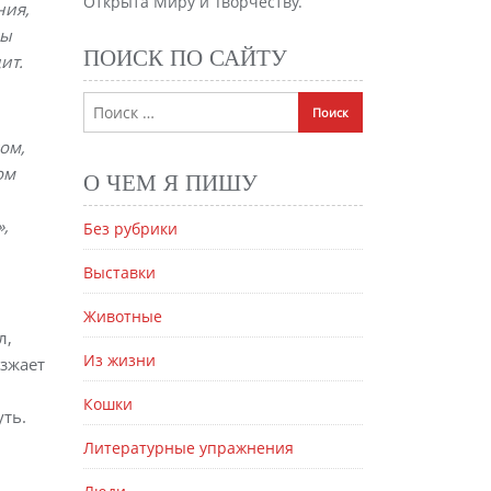
Открыта Миру и Творчеству.
ния,
Вы
ПОИСК ПО САЙТУ
ит.
ом,
ом
О ЧЕМ Я ПИШУ
»,
Без рубрики
Выставки
Животные
л,
Из жизни
езжает
Кошки
уть.
Литературные упражнения