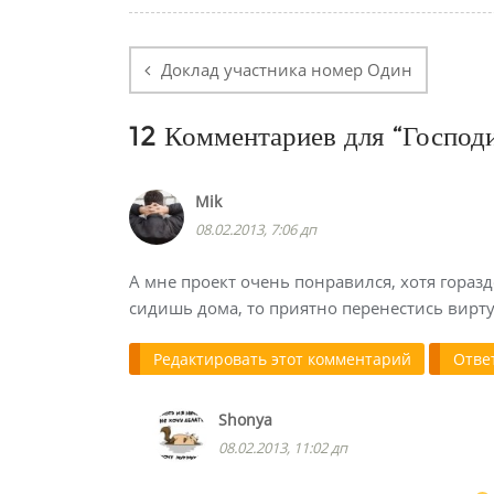
Навигация
по
Доклад участника номер Один
записям
12 Комментариев для “
Господ
Mik
08.02.2013, 7:06 дп
А мне проект очень понравился, хотя горазд
сидишь дома, то приятно перенестись виртуа
Редактировать этот комментарий
Отве
Shonya
08.02.2013, 11:02 дп