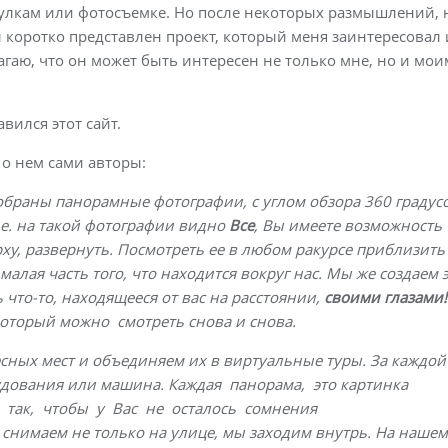
огулкам или фотосъемке. Но после некоторых размышлений,
 коротко представлен проект, который меня заинтересовал 
агаю, что он может быть интересен не только мне, но и мои
вился этот сайт.
т о нем сами авторы:
собраны панорамные фотографии, c углом обзора 360 градус
Т.е. на такой фотографии видно
Все
, Вы имеете возможность
рху, развернуть. Посмотреть ее в любом ракурсе приблизить
алая часть того, что находится вокруг нас. Мы же создаем 
 что-то, находящееся от вас на расстоянии,
своими глазами!
который можно смотреть снова и снова.
ных мест и объединяем их в виртуальные туры. За каждой
удования или машина. Каждая панорама, это картинка
 так, чтобы у Вас не осталось сомнения
снимаем не только на улице, мы заходим внутрь. На нашем