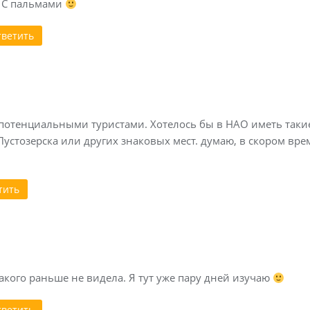
С пальмами
тветить
отенциальными туристами. Хотелось бы в НАО иметь таки
 Пустозерска или других знаковых мест. думаю, в скором вр
тить
такого раньше не видела. Я тут уже пару дней изучаю
тветить