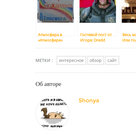
Атмосфера в
Гостевой пост от
Весь м
«Атмосфере»
Игоря: Dredd
Или то
— теат
МЕТКИ :
интересное
обзор
сайт
Об авторе
Shonya