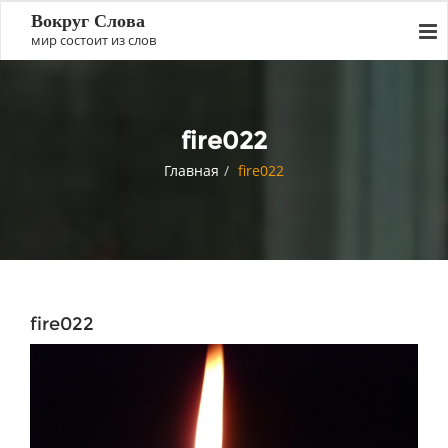
Вокруг Слова
мир состоит из слов
fire022
Главная
fire022
fire022