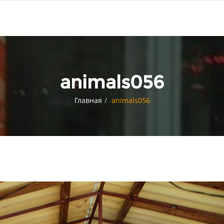
animals056
Главная
animals056