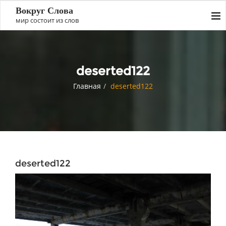
Вокруг Слова
мир состоит из слов
deserted122
Главная
deserted122
deserted122