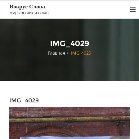
Вокруг Слова
мир состоит из слов
IMG_4029
Главная
IMG_4029
IMG_4029