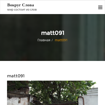
Вокруг Слова
мир состоит из слов
matt091
Главная
matt091
matt091