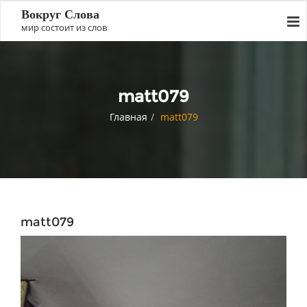
Вокруг Слова
мир состоит из слов
matt079
Главная
matt079
matt079