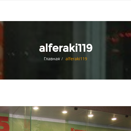
alferaki119
Главная
alferaki119