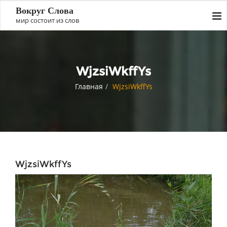
Вокруг Слова
мир состоит из слов
WjzsiWkffYs
Главная
WjzsiWkffYs
WjzsiWkffYs