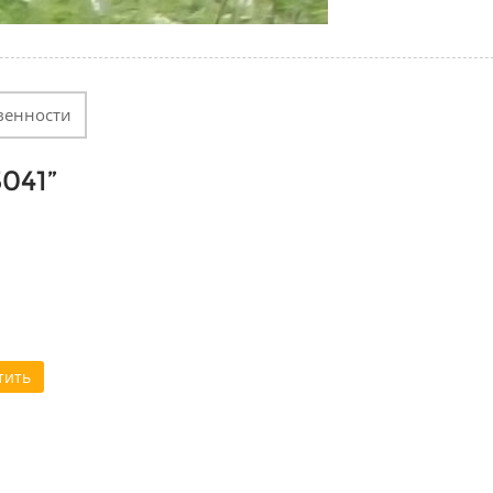
венности
041
”
тить