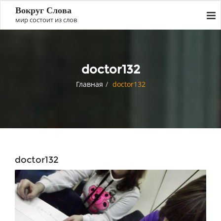
Вокруг Слова
мир состоит из слов
doctor132
Главная
doctor132
doctor132