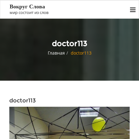
Вокруг Слова
мир состоит из слов
doctor113
Главная
doctor113
doctor113