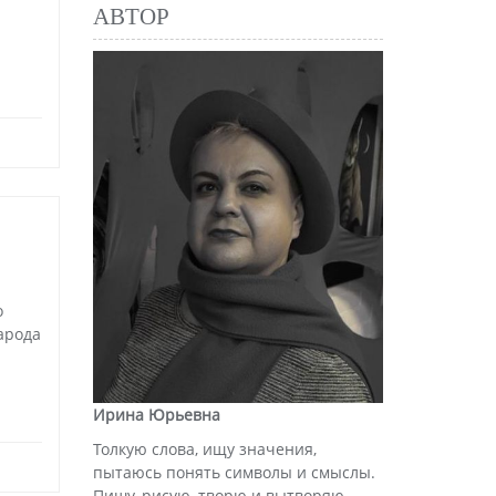
АВТОР
о
арода
Ирина Юрьевна
Толкую слова, ищу значения,
пытаюсь понять символы и смыслы.
Пишу, рисую, творю и вытворяю.