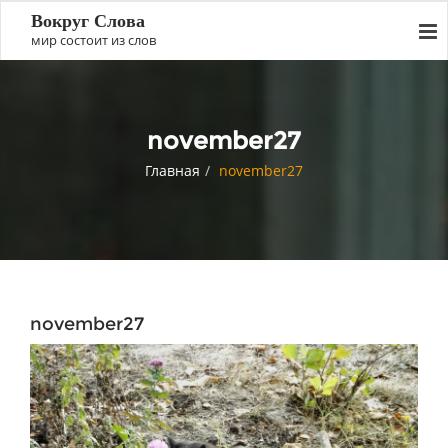
Вокруг Слова
мир состоит из слов
november27
Главная
november27
november27