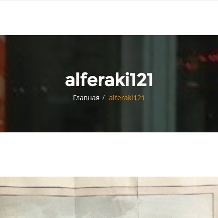
alferaki121
Главная
alferaki121