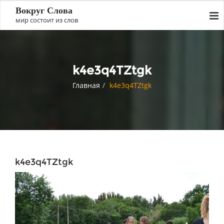
Вокруг Слова
мир состоит из слов
k4e3q4TZtgk
Главная
k4e3q4TZtgk
k4e3q4TZtgk