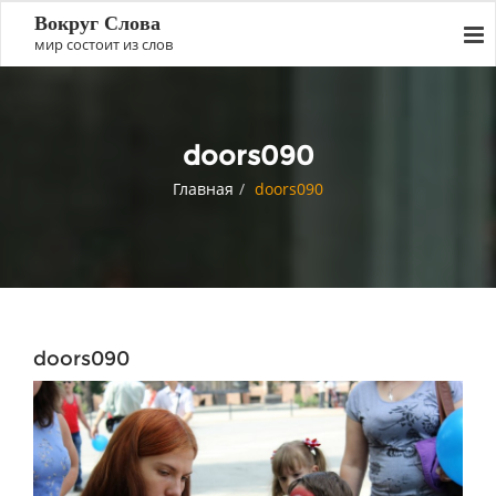
Вокруг Слова
мир состоит из слов
doors090
Главная
doors090
doors090