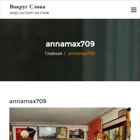
Вокруг Слова
мир состоит из слов
annamax709
Главная
annamax709
annamax709